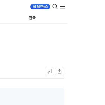
전국
가
가