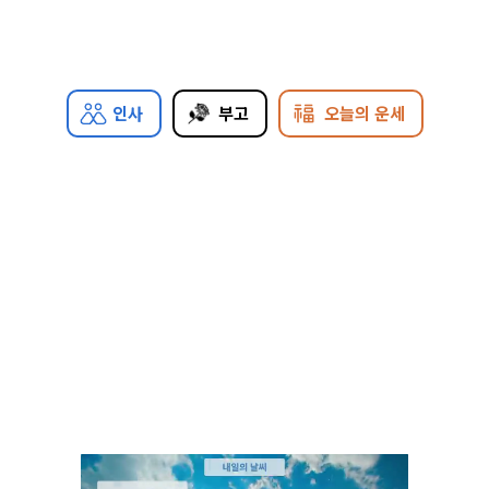
인사
부고
오늘의 운세