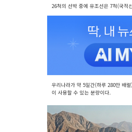
26척의 선박 중에 유조선은 7척(국적선박
우리나라가 약 5일간(하루 280만 배럴
이 사용할 수 있는 분량이다.