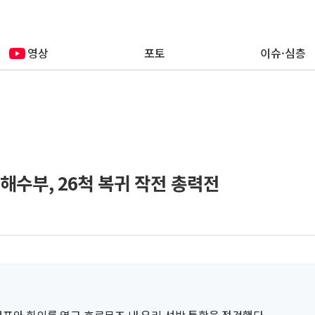
영상
포토
이슈·심층
해수부, 26척 복귀 작전 총력전