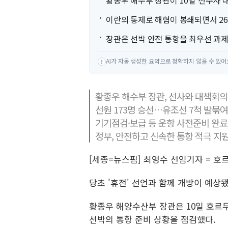
황종우 해수부 장관이 10일 선주사 
이란의 통제로 해협이 봉쇄되면서 26
장관은 선박 안전 통항을 최우선 과제
AI가 자동 생성한 요약으로 정확하지 않을 수 있어
!
황종우 해수부 장관, 선사와 대책회의
선원 173명 승선…유조선 7척 발묶여
기기점검·보급 등 운항 사전준비 완료
정부, 안전하고 신속한 통항 적극 지
[세종=뉴스핌] 최영수 선임기자 = 호
당초 '휴전' 선언과 함께 개방이 예상
황종우 해양수산부 장관은 10일 호르무
선박의 통항 준비 상황을 점검했다.