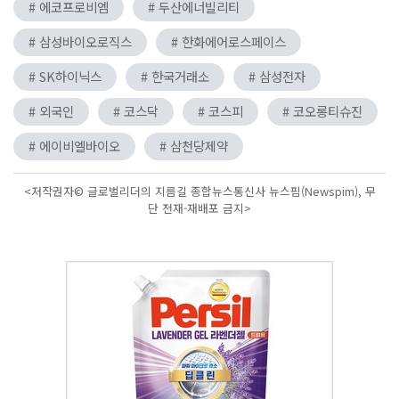
# 에코프로비엠
# 두산에너빌리티
# 삼성바이오로직스
# 한화에어로스페이스
# SK하이닉스
# 한국거래소
# 삼성전자
# 외국인
# 코스닥
# 코스피
# 코오롱티슈진
# 에이비엘바이오
# 삼천당제약
<저작권자© 글로벌리더의 지름길 종합뉴스통신사 뉴스핌(Newspim), 무
단 전재-재배포 금지>