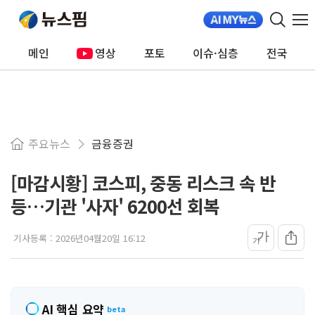
메인
영상
포토
이슈·심층
전국
주요뉴스
금융증권
[마감시황] 코스피, 중동 리스크 속 반
등…기관 '사자' 6200선 회복
가
기사등록 :
2026년04월20일 16:12
가
AI 핵심 요약
beta