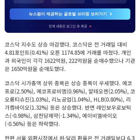
뉴스핌이 제공하는 글로벌 브리핑 보러가기
전체 내용은 로그인 후 제공
+
코스닥 지수도 상승 마감했다. 코스닥은 전 거래일 대비
4.81포인트(0.41%) 오른 1174.85에 거래를 마쳤다. 개인
과 외국인이 각각 1622억원, 222억원을 순매수했으나 기관
은 1650억원을 순매도했다.
코스닥 시가총액 상위 종목은 상승 종목이 우세했다. 에코
프로(2.50%), 에코프로비엠(0.96%), 알테오젠(2.05%), 코
오롱티슈진(1.03%), 리노공업(1.04%), HLB(0.80%), 리
가켐바이오(1.32%) 등은 상승했다. 반면 레인보우로보틱
스(-0.98%), 삼천당제약(-1.34%), 에이비엘바이오
(-0.56%) 등은 하락했다.
한편 서울 외환시장에서 원·달러 환율은 전 거래일보다 6.3