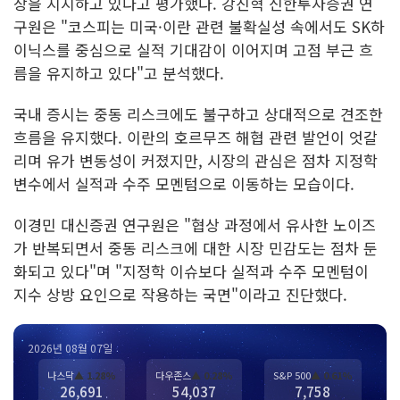
장을 지지하고 있다고 평가했다. 강진혁 신한투자증권 연
구원은 "코스피는 미국·이란 관련 불확실성 속에서도 SK하
이닉스를 중심으로 실적 기대감이 이어지며 고점 부근 흐
름을 유지하고 있다"고 분석했다.
국내 증시는 중동 리스크에도 불구하고 상대적으로 견조한
흐름을 유지했다. 이란의 호르무즈 해협 관련 발언이 엇갈
리며 유가 변동성이 커졌지만, 시장의 관심은 점차 지정학
변수에서 실적과 수주 모멘텀으로 이동하는 모습이다.
이경민 대신증권 연구원은 "협상 과정에서 유사한 노이즈
가 반복되면서 중동 리스크에 대한 시장 민감도는 점차 둔
화되고 있다"며 "지정학 이슈보다 실적과 수주 모멘텀이
지수 상방 요인으로 작용하는 국면"이라고 진단했다.
2026년 08월 07일
나스닥
▲ 1.28%
다우존스
▲ 0.28%
S&P 500
▲ 0.61%
26,691
54,037
7,758