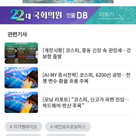
Unmute
관련기사
[개장시황] 코스피, 중동 긴장 속 관망세…강
보합 출발
[AI MY 증시전략] 코스피, 6200선 공방…전
쟁 변수·환율 흐름 주목
[모닝 리포트] "코스피, 신고가 국면 진입…
하드웨어·방산 주목"
# 리가켐바이오
# 레인보우로보틱스