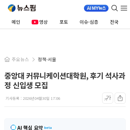
메인
영상
포토
이슈·심층
전국
주요뉴스
정책·서울
중앙대 커뮤니케이션대학원, 후기 석사과
정 신입생 모집
가
기사등록 :
2026년04월30일 17:06
가
AI 핵심 요약
beta