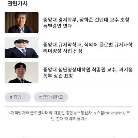
관련기사
중앙대 경제학부, 장하준 런던대 교수 초청
특별강연 연다
중앙대 규제약학과, 식약처 글로벌 규제과학
리더양성 사업 선정
중앙대 첨단영상대학원 최종원 교수, 과기정
통부 장관 표창
# 중앙대
# 중앙대학교
<저작권자© 글로벌리더의 지름길 종합뉴스통신사 뉴스핌(Newspim), 무
단 전재-재배포 금지>