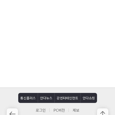
통신플러스
안다뉴스
감엔터테인먼트
안다쇼핑
로그인
PC버전
제보