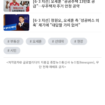
[6·3 지선] 오세훈 "공공주택 13만호 공
급"…무주택자 주거 안정 공약
[6·3 지선] 정원오, 오세훈 측 '성공버스 의
혹' 제기에 "대답할 가치 없어"
# 부동산
# 오세훈
# 선대위
# 현장
# 시민
<저작권자© 글로벌리더의 지름길 종합뉴스통신사 뉴스핌(Newspim), 무
단 전재-재배포 금지>