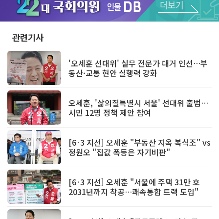
Unmute
관련기사
'오세훈 선대위' 실무 전문가 대거 인선…부
동산·교통 현안 실행력 강화
오세훈, '삶의질특별시 서울' 선대위 출범…
시민 12명 정책 제안 참여
[6·3 지선] 오세훈 "부동산 지옥 복식조" vs
정원오 "집값 폭등은 자기비판"
[6·3 지선] 오세훈 "서울에 주택 31만 호
2031년까지 착공…쾌속통합 트랙 도입"