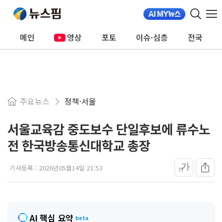
메인
영상
포토
이슈·심층
전국
주요뉴스
정책·서울
서울교육감 중도보수 단일후보에 류수노
전 한국방송통신대학교 총장
가
기사등록 :
2026년05월14일 21:53
가
AI 핵심 요약
beta