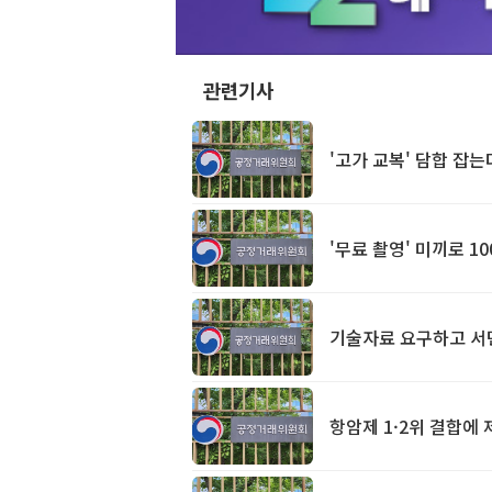
관련기사
'고가 교복' 담합 잡는
'무료 촬영' 미끼로 1
기술자료 요구하고 서면
항암제 1·2위 결합에 