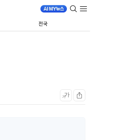
전국
가
가