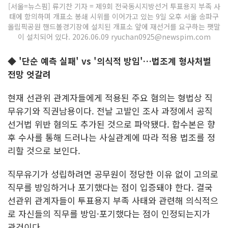
[서울=뉴스핌] 류기찬 기자 = 제9회 전국동시지방선거 투표용지 부족 사
태에 항의하며 개표소 봉쇄 시위를 이어가고 있는 9일 오후 서울 송파구
올림픽공원 핸드볼경기장에 설치된 개표소 앞에 재선거를 요구하는 팻말
이 설치되어 있다. 2026.06.09 ryuchan0925@newspim.com
◆ '단순 예측 실패' vs '의식적 방임'…법조계 형사처벌
전망 엇갈려
현재 선관위 관계자들에게 적용된 주요 혐의는 형법상 직
무유기와 직권남용이다. 전날 고발인 조사 과정에서 공직
선거법 위반 혐의도 추가된 것으로 파악됐다. 합수본은 향
후 수사를 통해 드러나는 사실관계에 따라 적용 법조를 정
리할 것으로 보인다.
직무유기가 성립하려면 공무원이 정당한 이유 없이 고의로
직무를 방임하거나 포기했다는 점이 입증돼야 한다. 결국
선관위 관계자들이 투표용지 부족 사태와 관련해 의식적으
로 자신들의 직무를 방임·포기했다는 점이 인정되는지가
관건이다.