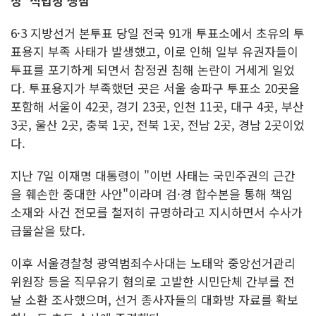
정' 적법성 쟁점
6·3 지방선거 본투표 당일 전국 91개 투표소에서 초유의 투
표용지 부족 사태가 발생했고, 이로 인해 일부 유권자들이
투표를 포기하게 되면서 참정권 침해 논란이 거세게 일었
다. 투표용지가 부족했던 곳은 서울 송파구 투표소 20곳을
포함해 서울이 42곳, 경기 23곳, 인천 11곳, 대구 4곳, 부산
3곳, 울산 2곳, 충북 1곳, 전북 1곳, 전남 2곳, 경남 2곳이었
다.
지난 7일 이재명 대통령이 "이번 사태는 국민주권의 근간
을 훼손한 중대한 사안"이라며 검·경 합수본을 통해 책임
소재와 사건 전모를 철저히 규명하라고 지시하면서 수사가
급물살을 탔다.
이후 서울경찰청 광역범죄수사대는 노태악 중앙선거관리
위원장 등을 직무유기 혐의로 고발한 시민단체 간부를 전
날 소환 조사했으며, 선거 종사자들의 대화방 자료를 확보