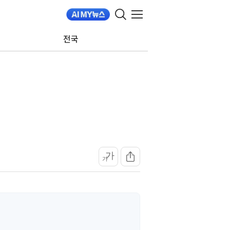
전국
가
가