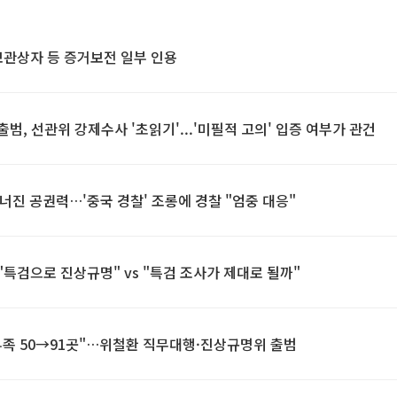
보관상자 등 증거보전 일부 인용
출범, 선관위 강제수사 '초읽기'...'미필적 고의' 입증 여부가 관건
너진 공권력…'중국 경찰' 조롱에 경찰 "엄중 대응"
"특검으로 진상규명" vs "특검 조사가 제대로 될까"
부족 50→91곳"…위철환 직무대행·진상규명위 출범