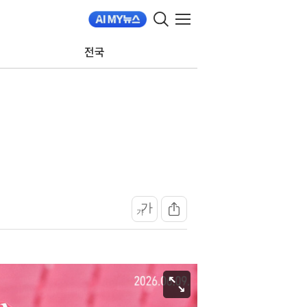
전국
가
가