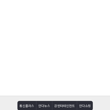
통신플러스
안다뉴스
감엔터테인먼트
안다쇼핑