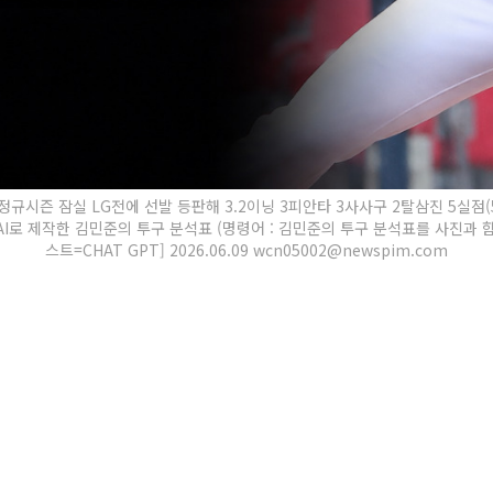
O 정규시즌 잠실 LG전에 선발 등판해 3.2이닝 3피안타 3사사구 2탈삼진 5실점
I로 제작한 김민준의 투구 분석표 (명령어 : 김민준의 투구 분석표를 사진과 함
스트=CHAT GPT] 2026.06.09 wcn05002@newspim.com