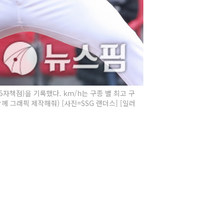
(5자책점)을 기록했다. km/h는 구종 별 최고 구
께 그래픽 제작해줘) [사진=SSG 랜더스] [일러