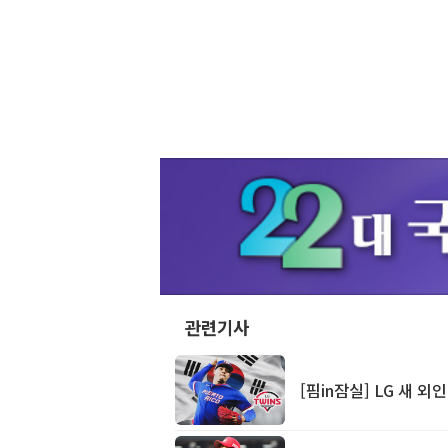
관련기사
[핌in잠실] LG 새 외