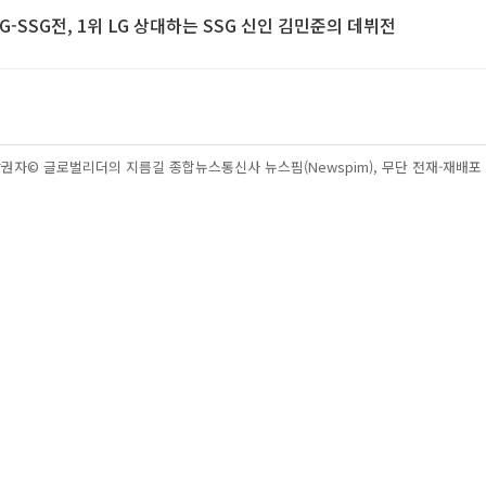
LG-SSG전, 1위 LG 상대하는 SSG 신인 김민준의 데뷔전
권자© 글로벌리더의 지름길 종합뉴스통신사 뉴스핌(Newspim), 무단 전재-재배포