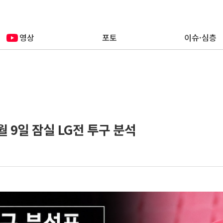
영상
포토
이슈·심층
6월 9일 잠실 LG전 투구 분석