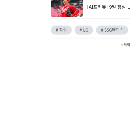
[AI프리뷰] 9일 잠실 
# 잠실
# LG
# SSG랜더스
<저작