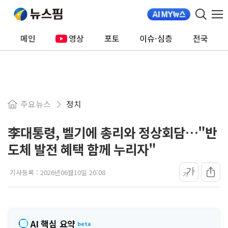
메인
영상
포토
이슈·심층
전국
주요뉴스
정치
李대통령, 벨기에 총리와 정상회담…"반
도체 발전 혜택 함께 누리자"
가
기사등록 :
2026년06월10일 20:08
가
AI 핵심 요약
beta