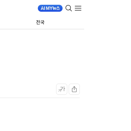
전국
가
가