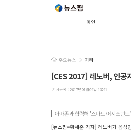
메인
주요뉴스
기타
[CES 2017] 레노버, 
기사등록 :
2017년01월04일 13:41
아마존과 협력해 '스마트 어시스턴트
[뉴스핌=황세준 기자] 레노버가 음성