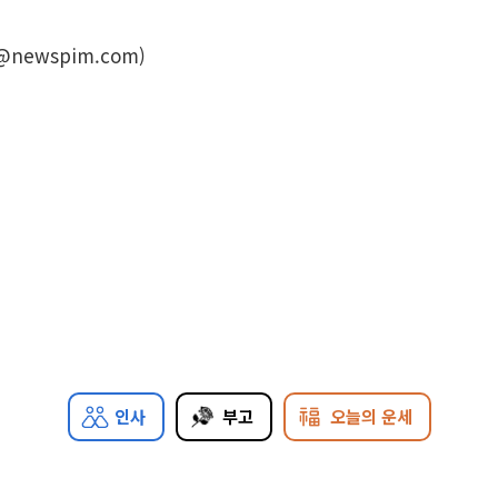
@newspim.com)
인사
부고
오늘의 운세