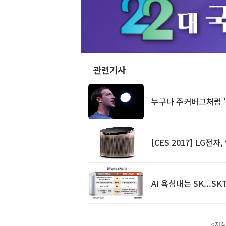
관련기사
누구나 주커버그처럼 'A
[CES 2017] LG전
AI 욕심내는 SK...SK
<저작