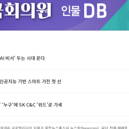
Unmute
I 비서' 두는 시대 온다
자, 인공지능 기반 스마트 가전 첫 선
T '누구'에 SK C&C '위드'로 가세
권자© 글로벌리더의 지름길 종합뉴스통신사 뉴스핌(Newspim), 무단 전재-재배포