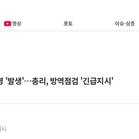
영상
포토
이슈·심층
'발생'…총리, 방역점검 '긴급지시'
지시