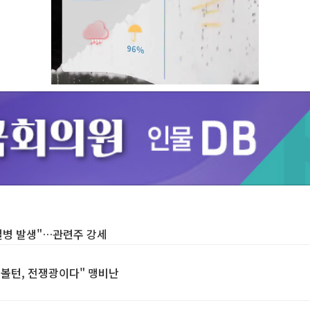
Unmute
열병 발생"…관련주 강세
美 볼턴, 전쟁광이다" 맹비난