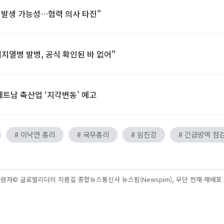
' 발생 가능성…협력 의사 타진"
지열병 발병, 공식 확인된 바 없어"
트남 축산업 ‘지각변동’ 예고
# 이낙연 총리
# 국무총리
# 임진강
# 긴급방역 점
권자© 글로벌리더의 지름길 종합뉴스통신사 뉴스핌(Newspim), 무단 전재-재배포