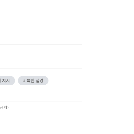
검 지시
# 북한 접경
 금지>