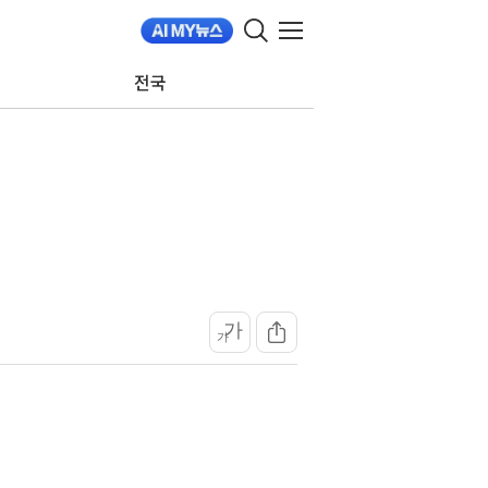
전국
가
가