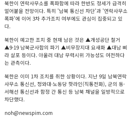
북한이 연락사무소를 폭파함에 따라 한반도 정세가 급격히
얼어붙을 전망이다. 특히 '남북 통신선 차단'과 '연락사무소
폭파'에 이어 3차 추가조치 여부에도 관심이 집중되고 있
다.
북한이 예고한 조치 중 현재 남은 것은 ▲개성공단 철거
▲9·19 남북군사합의 파기 ▲비무장지대 요새화 ▲대남 삐
라 살포 등이다. 아울러 대남 무력시위 가능성도 여전하다
는 관측이다.
북한은 이미 1차 조치를 취한 상황이다. 지난 9일 남북연락
사무소 통신선, 청와대·노동당 핫라인(직통전화), 군의 동·
서해선 통신선과 함정 간 통신 등 남북 채널을 일방적으로
차단했다.
noh@newspim.com