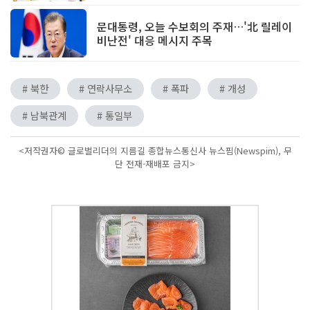
문대통령, 오늘 수보회의 주재…'北 릴레이
비난전' 대응 메시지 주목
# 북한
# 연락사무소
# 폭파
# 개성
# 남북관계
# 통일부
<저작권자© 글로벌리더의 지름길 종합뉴스통신사 뉴스핌(Newspim), 무
단 전재-재배포 금지>