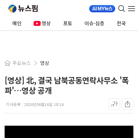
메인
영상
포토
이슈·심층
전국
주요뉴스
영상
[영상] 北, 결국 남북공동연락사무소 '폭
파'…영상 공개
가
기사등록 :
2020년06월16일 18:16
가