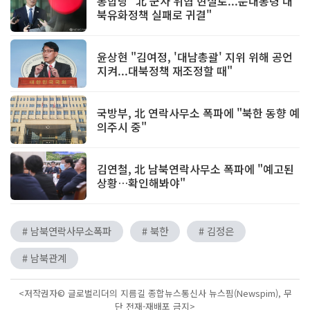
통합당 "北 군사 위협 현실로...문대통령 대
북유화정책 실패로 귀결"
윤상현 "김여정, '대남총괄' 지위 위해 공언
지켜...대북정책 재조정할 때"
국방부, 北 연락사무소 폭파에 "북한 동향 예
의주시 중"
김연철, 北 남북연락사무소 폭파에 "예고된
상황…확인해봐야"
# 남북연락사무소폭파
# 북한
# 김정은
# 남북관계
<저작권자© 글로벌리더의 지름길 종합뉴스통신사 뉴스핌(Newspim), 무
단 전재-재배포 금지>