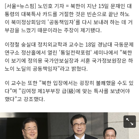
[서울=뉴스핌] 노민호 기자 = 북한이 지난 15일 문재인 대
통령의 대북특사 카드를 거절한 것은 빈손으로 끝난 하노
이 북미정상회담의 '공동책임자'를 다시 보내려 하는 데 거
부감을 느꼈기 때문이라는 주장이 제기됐다.
이정철 숭실대 정치외교학과 교수는 18일 경남대 극동문제
연구소 정산홀에서 열린 '통일전략포럼' 세미나에서 "북한
이 보기에 정의용 국가안보실장과 서훈 국가정보원장은 하
노이 노딜의 공동책임자"라고 밝혔다.
이 교수는 또한 "북한 입장에서는 굉장히 불쾌했을 수도 있
다"며 "김여정 제1부부장 급(級)에 맞는 특사를 보냈어야
했다"고 강조했다.