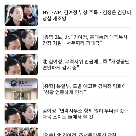
NYT·WP, 김여정 부상 주목…김정은 건강이
상설 재조명
[종합 2보] 北 "김여정, 문대통령 대북특사
간청 거절…서푼짜리 광대극"
北 김여정, 무력시위 언급에...軍 "개성공단
면밀하게 감시 중"
[종합] 통일부, 도발 예고한 김여정 담화에
"상황 엄중하게 인식"
김여정 "연락사무소 형체 없이 무너질 것…
다음 조치는 軍에서 할 것"
[전문] 北 김여정, 조선중앙통신 담화