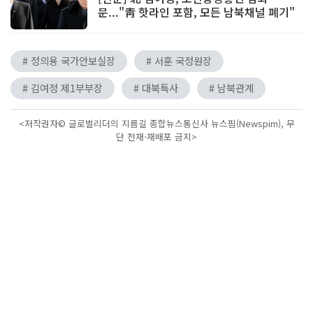
문..."靑 핫라인 포함, 모든 남북채널 폐기"
# 정의용 국가안보실장
# 서훈 국정원장
# 김여정 제1부부장
# 대북특사
# 남북관계
<저작권자© 글로벌리더의 지름길 종합뉴스통신사 뉴스핌(Newspim), 무
단 전재-재배포 금지>