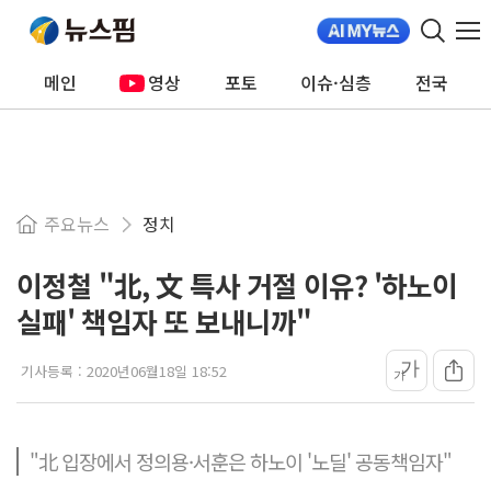
메인
영상
포토
이슈·심층
전국
주요뉴스
정치
이정철 "北, 文 특사 거절 이유? '하노이
실패' 책임자 또 보내니까"
가
기사등록 :
2020년06월18일 18:52
가
"北 입장에서 정의용·서훈은 하노이 '노딜' 공동책임자"