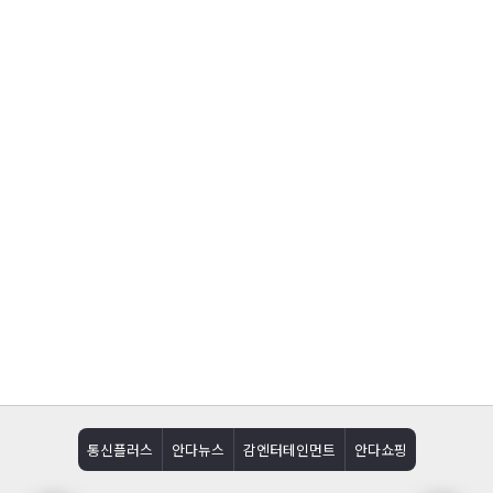
통신플러스
안다뉴스
감엔터테인먼트
안다쇼핑