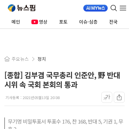
메인
영상
포토
이슈·심층
전국
주요뉴스
정치
[종합] 김부겸 국무총리 인준안, 野 반대
시위 속 국회 본회의 통과
가
기사등록 :
2021년05월13일 20:08
가
무기명 비밀투표서 투표수 176, 찬 168, 반대 5, 기권 1, 무
효 2