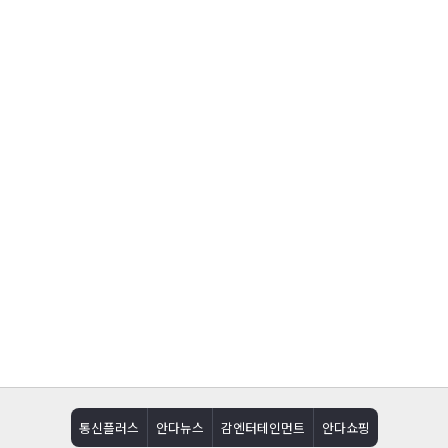
통신플러스
안다뉴스
감엔터테인먼트
안다쇼핑