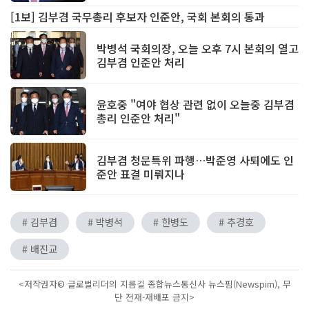
[1보] 김부겸 국무총리 후보자 인준안, 국회 본회의 통과
박병석 국회의장, 오늘 오후 7시 본회의 열고
김부겸 인준안 처리
윤호중 "여야 협상 관련 없이 오늘중 김부겸
총리 인준안 처리"
김부겸 청문특위 파행…박준영 사퇴에도 인
준안 표결 미뤄지나
# 김부겸
# 박병석
# 한병도
# 추경호
# 배진교
<저작권자© 글로벌리더의 지름길 종합뉴스통신사 뉴스핌(Newspim), 무
단 전재-재배포 금지>