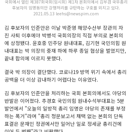
국회에서 열린 제387회국회(임시회) 제1차 본회의에서 김부겸 국무총리
후보자의 임명동의안 강행처리를 규탄하는 구호를 외치고 있다.
2021.05.13 leehs@newspim.com
김 후보자의 인준안은 이날 박준영 해양수산부 장관의 자
진 사퇴 이후에야 박병석 국회의장의 직접 부의로 본회의
에 상정됐다. 윤호중 민주당 원내대표, 김기현 국민의힘 원
내대표는 박 의장의 중재 하에 하루 종일 협상을 벌였지만,
끝내 합의에 이르지 못했다.
결국 박 의장이 결단했다. 코로나19 방역 위기 속에서 총리
공백을 더 이상 감내하기 어렵다는 이유였다.
김 후보자의 인준안을 처리하는 국회 본회의에서도 야당의
반발은 이어졌다. 추경호 국민의힘 원내수석부대표는 5분
발언에서 "오늘의 일방적 총리 임명은 야당의 존재를 부정
하는 폭거"라며 "총리 청문보고서 채택 없는 본회의 단독
표결은 문재인 정권에서만 일어난 일로 정세균 총리건에
이어 두 번째"라고 비판했다.