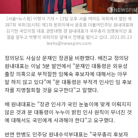
[서울=뉴스핌] 이형석 기자 = 13일 오후 서울 여의도 국회에서 열린 제
387회 국회(임시회) 제1차 본회의에서 윤호중 더불어민주당 원내대표와
김기현 국민의힘 대표 권한대행 겸 원내대표가 국무총리 임명동의안 표
결을 앞두고 박병석 국회의장 앞에서 언쟁을 벌이고 있다. 2021.05.13
leehs@newspim.com
정의당도 사실상 문재인 정권을 비판했다. 배진교 정의당
원내대표는 이날 5분 발언에서 "문재인 대통령은 외유성
출장 의혹으로 부적절한 임혜숙 후보자에 대해서는 아무
말 하지 않고 있다"며 "문 대통령은 부적격 인사인 임 후보
자를 지명철회할 것을 요구한다"고 말했다.
배 원내대표는 "장관 인사가 국민 눈높이에 맞게 이뤄지지
않은 것과 문 대통령이 누누이 밝힌 인사 원칙이 무너진 것
에 대해서도 국민에게 사과해야 한다"고 요구했다.
반면 한병도 민주당 원내수석부대표는 "국무총리 후보자