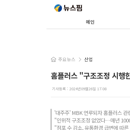
메인
주요뉴스
산업
홈플러스 "구조조정 시행한
기사등록 :
2024년09월26일 17:08
'대주주' MBK 연루되자 홈플러스 관
"인위적 구조조정 없었다…매년 1000
"점포 수 감소, 유통환경 급변에 따른 