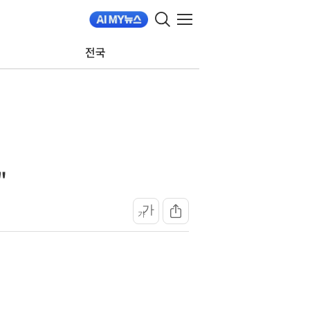
전국
"
가
가