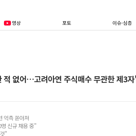
영상
포토
이슈·심층
 적 없어…고려아연 주식매수 무관한 제3자
련 억측 쏟아져
명 신규 채용 중"
것"