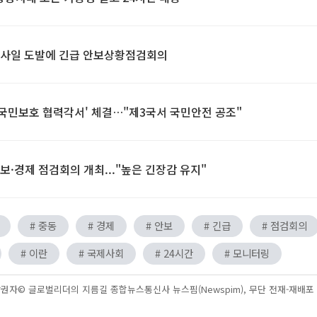
미사일 도발에 긴급 안보상황점검회의
외국민보호 협력각서' 체결…"제3국서 국민안전 공조"
보·경제 점검회의 개최..."높은 긴장감 유지"
# 중동
# 경제
# 안보
# 긴급
# 점검회의
# 이란
# 국제사회
# 24시간
# 모니터링
권자© 글로벌리더의 지름길 종합뉴스통신사 뉴스핌(Newspim), 무단 전재-재배포