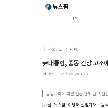
메인
주요뉴스
정치
尹대통령, 중동 긴장 고조에
기사등록 :
2024년10월02일 16:10
'중동사태에 따른 긴급 경제·안보 점
[서울=뉴스핌] 이영태 선임기자 = 윤