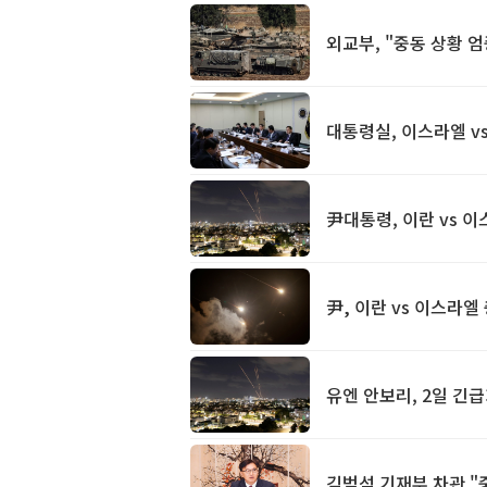
외교부, "중동 상황 엄
대통령실, 이스라엘 v
尹대통령, 이란 vs 
尹, 이란 vs 이스라엘
유엔 안보리, 2일 긴급
김범석 기재부 차관 "