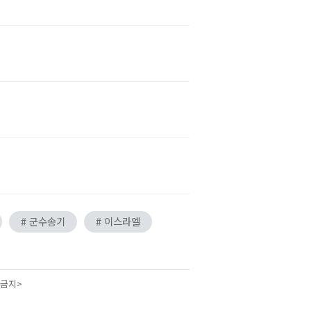
# 군수송기
# 이스라엘
 금지>