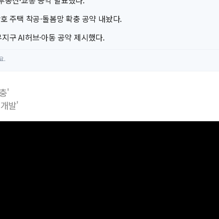
부동산·교통 공약 발표했다.
만호 주택 착공·돌봄망 확충 공약 내놨다.
지구 AI허브·아동 공약 제시했다.
요.
충'
개발'