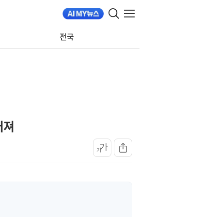
전국
어져
가
가