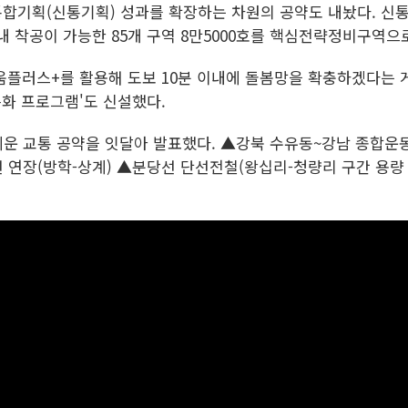
합기획(신통기획) 성과를 확장하는 차원의 공약도 내놨다. 신통기
 내 착공이 가능한 85개 구역 8만5000호를 핵심전략정비구역으
움플러스+를 활용해 도보 10분 이내에 돌봄망을 확충하겠다는 게
특화 프로그램'도 신설했다.
내세운 교통 공약을 잇달아 발표했다. ▲강북 수유동~강남 종합
연장(방학-상계) ▲분당선 단선전철(왕십리-청량리 구간 용량 확