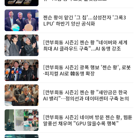
젠슨 황이 맡긴 '그 칩'...삼성전자 '그록3
LPU' 하반기 양산 공식화
[깐부회동 시즌2] 젠슨 황 "네이버와 세계
최대 AI 클라우드 구축"...AI 동맹 강조
[깐부회동 시즌2] 광폭 행보 '젠슨 황', 로봇
·피지컬 AI로 韓동맹 확장
[깐부회동 시즌2] 젠슨 황 "새만금은 한국
AI 밸리"…정의선과 데이터센터 구축 논의
[깐부회동 시즌2] 네이버 방문 젠슨 황, 웹툰
말풍선 채우며 "GPU 많을수록 행복"