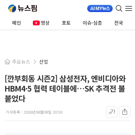
메인
영상
포토
이슈·심층
전국
주요뉴스
산업
[깐부회동 시즌2] 삼성전자, 엔비디아와
HBM4·5 협력 테이블에…SK 추격전 불
붙었다
가
기사등록 :
2026년06월08일 20:50
가