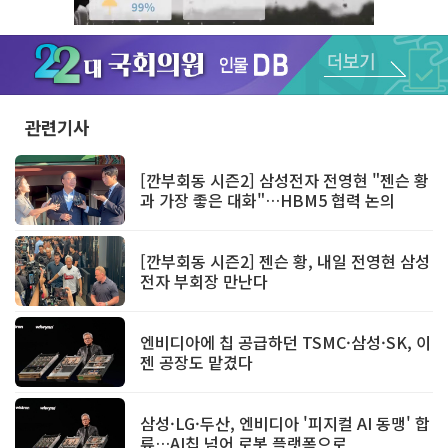
Unmute
관련기사
[깐부회동 시즌2] 삼성전자 전영현 "젠슨 황
과 가장 좋은 대화"…HBM5 협력 논의
[깐부회동 시즌2] 젠슨 황, 내일 전영현 삼성
전자 부회장 만난다
엔비디아에 칩 공급하던 TSMC·삼성·SK, 이
젠 공장도 맡겼다
삼성·LG·두산, 엔비디아 '피지컬 AI 동맹' 합
류…AI칩 넘어 로봇 플랫폼으로