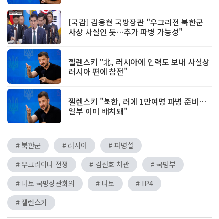
[국감] 김용현 국방장관 "우크라전 북한군
사상 사실인 듯…추가 파병 가능성"
젤렌스키 "北, 러시아에 인력도 보내 사실상
러시아 편에 참전"
젤렌스키 "북한, 러에 1만여명 파병 준비…
일부 이미 배치돼"
# 북한군
# 러시아
# 파병설
# 우크라이나 전쟁
# 김선호 차관
# 국방부
# 나토 국방장관회의
# 나토
# IP4
# 젤렌스키