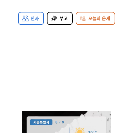
인사
부고
오늘의 운세